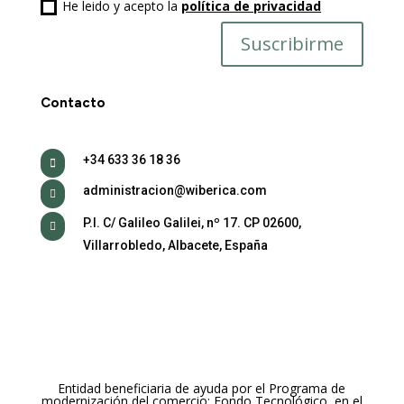
He leido y acepto la
política de privacidad
Suscribirme
Contacto
+34 633 36 18 36

administracion@wiberica.com

P.I. C/ Galileo Galilei, nº 17. CP 02600,

Villarrobledo, Albacete, España
Entidad beneficiaria de ayuda por el Programa de
modernización del comercio: Fondo Tecnológico, en el