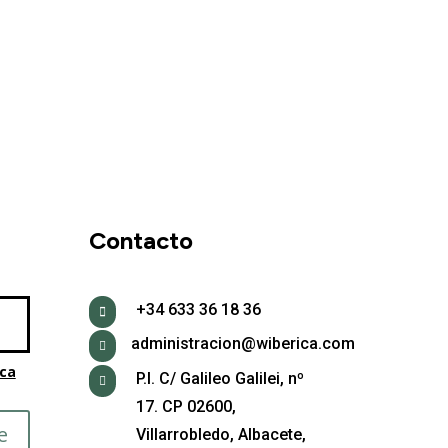
Contacto
+34 633 36 18 36

administracion@wiberica.com

ica
P.I. C/ Galileo Galilei, nº

17. CP 02600,
e
Villarrobledo, Albacete,